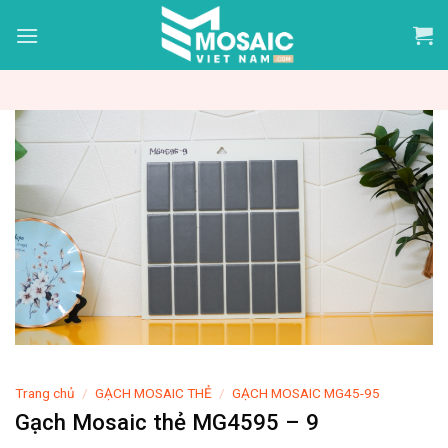
Skip
to
content
Trang chủ
/
GẠCH MOSAIC THẺ
/
GẠCH MOSAIC MG45-95
Gạch Mosaic thẻ MG4595 – 9