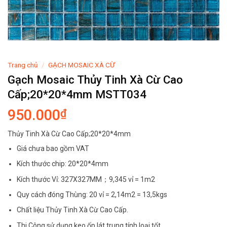
Trang chủ
/
GẠCH MOSAIC XÀ CỪ
Gạch Mosaic Thủy Tinh Xà Cừ Cao
Cấp;20*20*4mm MSTT034
950.000
₫
Thủy Tinh Xà Cừ Cao Cấp;20*20*4mm
Giá chưa bao gồm VAT
Kích thước chip: 20*20*4mm
Kích thước Vỉ: 327X327MM；9,345 vỉ = 1m2
Quy cách đóng Thùng: 20 vỉ = 2,14m2 = 13,5kgs
Chất liệu Thủy Tinh Xà Cừ Cao Cấp.
Thi Công sử dụng keo ốp lát trung tính loại tốt.