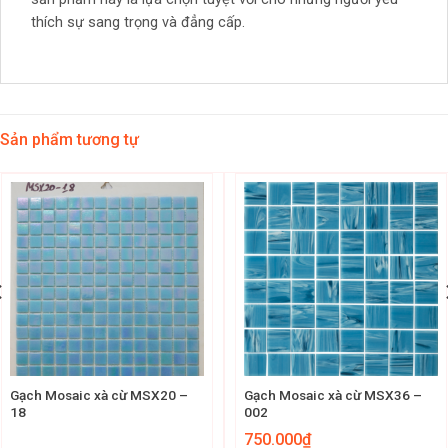
thích sự sang trọng và đẳng cấp.
Sản phẩm tương tự
Gạch Mosaic xà cừ MSX20 –
Gạch Mosaic xà cừ MSX36 –
18
002
750.000
₫