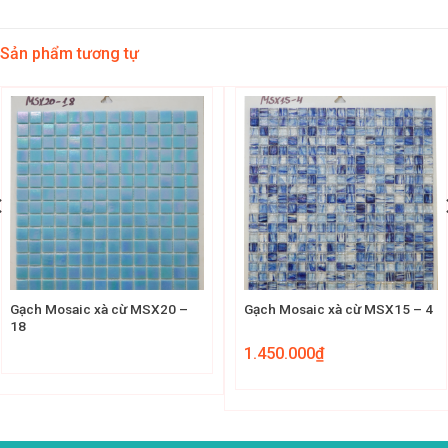
Sản phẩm tương tự
Gạch Mosaic xà cừ MSX20 –
Gạch Mosaic xà cừ MSX15 – 4
18
1.450.000
₫