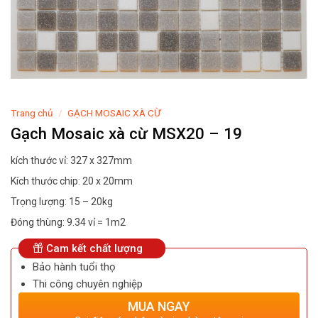
Trang chủ
/
GẠCH MOSAIC XÀ CỪ
Gạch Mosaic xà cừ MSX20 – 19
kích thước vỉ: 327 x 327mm
Kích thước chip: 20 x 20mm
Trọng lượng: 15 – 20kg
Đóng thùng: 9.34 vỉ = 1m2
Cam kết chất lượng
Bảo hành tuổi thọ
Thi công chuyên nghiệp
MUA NGAY