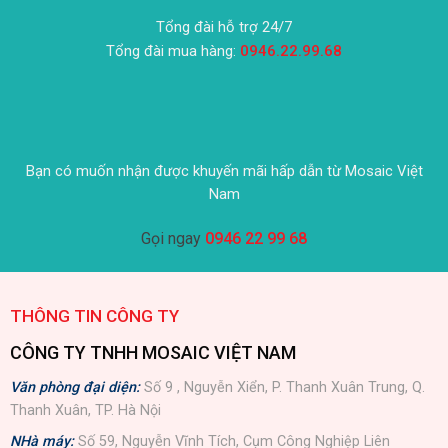
Tổng đài hỗ trợ 24/7
Tổng đài mua hàng:
0946.22.99.68
Bạn có muốn nhận được khuyến mãi hấp dẫn từ Mosaic Việt
Nam
Gọi ngay
0946 22 99 68
THÔNG TIN CÔNG TY
CÔNG TY TNHH MOSAIC VIỆT NAM
Văn phòng đại diện:
Số 9 , Nguyễn Xiển, P. Thanh Xuân Trung, Q.
Thanh Xuân, TP. Hà Nội
NHà máy:
Số 59, Nguyễn Vĩnh Tích, Cụm Công Nghiệp Liên