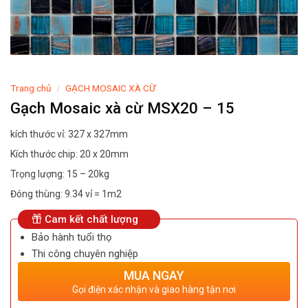
Trang chủ
/
GẠCH MOSAIC XÀ CỪ
Gạch Mosaic xà cừ MSX20 – 15
kích thước vỉ: 327 x 327mm
Kích thước chip: 20 x 20mm
Trọng lượng: 15 – 20kg
Đóng thùng: 9.34 vỉ = 1m2
Cam kết chất lượng
Bảo hành tuổi thọ
Thi công chuyên nghiệp
MUA NGAY
Gọi điện xác nhận và giao hàng tận nơi