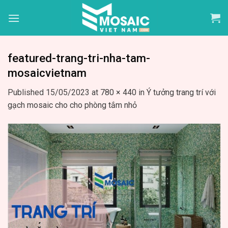
Skip
to
content
featured-trang-tri-nha-tam-
mosaicvietnam
Published
15/05/2023
at
780 × 440
in
Ý tưởng trang trí với
gạch mosaic cho cho phòng tắm nhỏ