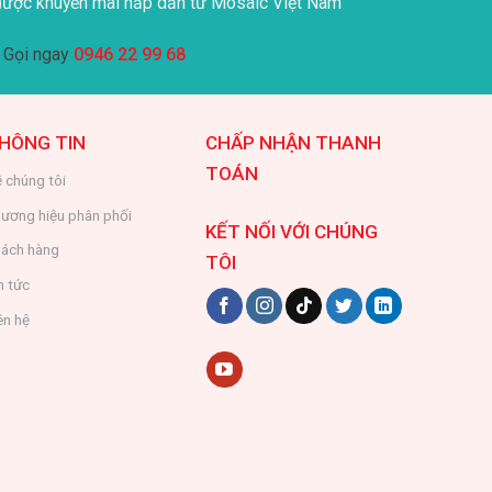
ược khuyến mãi hấp dẫn từ Mosaic Việt Nam
Gọi ngay
0946 22 99 68
HÔNG TIN
CHẤP NHẬN THANH
TOÁN
 chúng tôi
ương hiệu phân phối
KẾT NỐI VỚI CHÚNG
ách hàng
TÔI
n tức
ên hệ