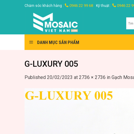
Skip
0946 22 99 68
0946 22 9
Chăm sóc khách hàng :
Kỹ thuật :
to
content
Tìm
kiế
DANH MỤC SẢN PHẨM
G-LUXURY 005
Published
20/02/2023
at
2736 × 2736
in
Gạch Mosa