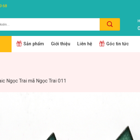
9 68
H
0
m:
Sản phẩm
Giới thiệu
Liên hệ
Góc tin tức
ic Ngọc Trai mã Ngọc Trai 011