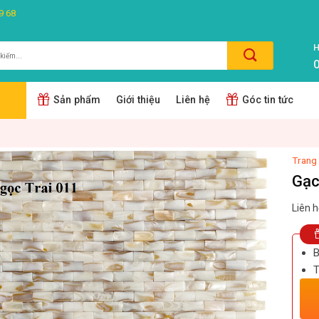
9 68
H
0
m:
Sản phẩm
Giới thiệu
Liên hệ
Góc tin tức
Trang
Gạc
Liên h
B
T