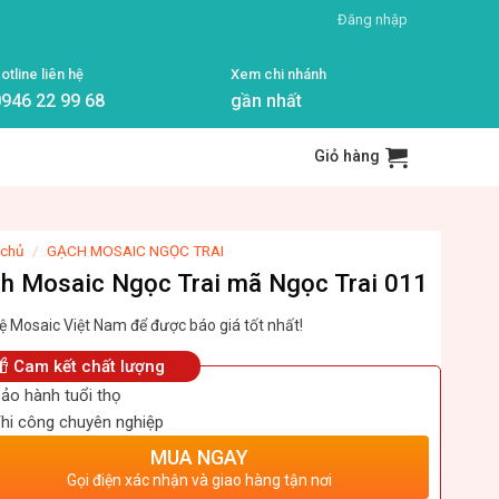
Đăng nhập
otline liên hệ
Xem chi nhánh
946 22 99 68
gần nhất
Giỏ hàng
 chủ
/
GẠCH MOSAIC NGỌC TRAI
h Mosaic Ngọc Trai mã Ngọc Trai 011
ệ Mosaic Việt Nam để được báo giá tốt nhất!
Cam kết chất lượng
ảo hành tuổi thọ
hi công chuyên nghiệp
MUA NGAY
Gọi điện xác nhận và giao hàng tận nơi