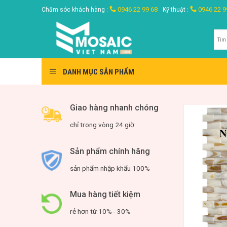
Skip
0946 22 99 68
0946 22 9
Chăm sóc khách hàng :
Kỹ thuật :
to
content
Tìm
kiế
DANH MỤC SẢN PHẨM
Giao hàng nhanh chóng
chỉ trong vòng 24 giờ
Sản phẩm chính hãng
sản phẩm nhập khẩu 100%
Mua hàng tiết kiệm
rẻ hơn từ 10% - 30%