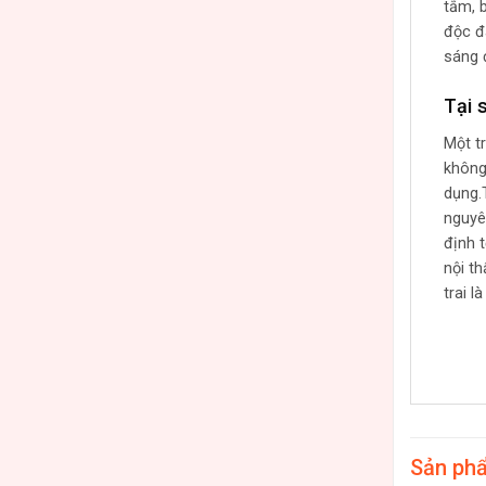
tắm, 
độc đ
sáng 
Tại 
Một t
không
dụng.
nguyê
định 
nội t
trai 
Sản ph