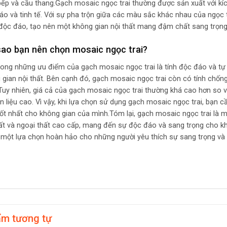
bếp và cầu thang.Gạch mosaic ngọc trai thường được sản xuất với kíc
áo và tinh tế. Với sự pha trộn giữa các màu sắc khác nhau của ngọc
độc đáo, tạo nên một không gian nội thất mang đậm chất sang trọng 
sao bạn nên chọn mosaic ngọc trai?
rong những ưu điểm của gạch mosaic ngọc trai là tính độc đáo và tự
 gian nội thất. Bên cạnh đó, gạch mosaic ngọc trai còn có tính chống 
Tuy nhiên, giá cả của gạch mosaic ngọc trai thường khá cao hơn so v
n liệu cao. Vì vậy, khi lựa chọn sử dụng gạch mosaic ngọc trai, bạn c
tốt nhất cho không gian của mình.Tóm lại, gạch mosaic ngọc trai là m
hất và ngoại thất cao cấp, mang đến sự độc đáo và sang trọng cho kh
là một lựa chọn hoàn hảo cho những người yêu thích sự sang trọng và t
ẩm tương tự