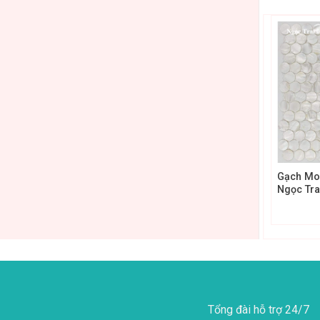
+
+
 Ngọc Trai mã
Gạch Mosaic Ngọc Trai mã
Gạch Mo
5
Ngọc Trai 004
Ngọc Tra
Tổng đài hỗ trợ 24/7