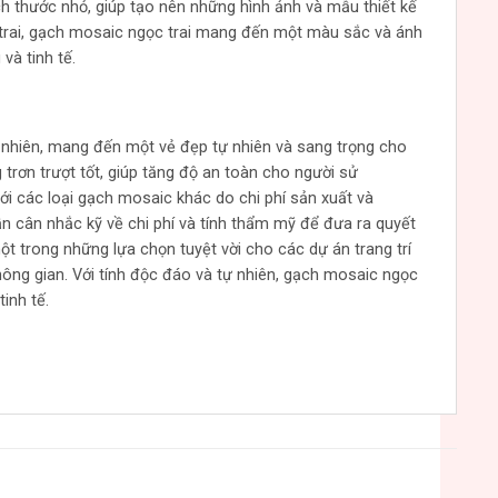
h thước nhỏ, giúp tạo nên những hình ảnh và mẫu thiết kế
 trai, gạch mosaic ngọc trai mang đến một màu sắc và ánh
và tinh tế.
 nhiên, mang đến một vẻ đẹp tự nhiên và sang trọng cho
trơn trượt tốt, giúp tăng độ an toàn cho người sử
ới các loại gạch mosaic khác do chi phí sản xuất và
ần cân nhắc kỹ về chi phí và tính thẩm mỹ để đưa ra quyết
ột trong những lựa chọn tuyệt vời cho các dự án trang trí
ông gian. Với tính độc đáo và tự nhiên, gạch mosaic ngọc
inh tế.