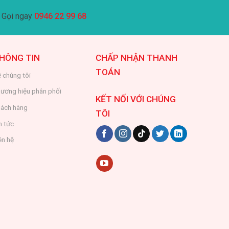
Gọi ngay
0946 22 99 68
HÔNG TIN
CHẤP NHẬN THANH
TOÁN
 chúng tôi
ương hiệu phân phối
KẾT NỐI VỚI CHÚNG
ách hàng
TÔI
n tức
ên hệ