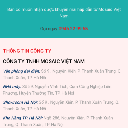
Bạn có muốn nhận được khuyến mãi hấp dẫn từ Mosaic Việt
Nam
Gọi ngay
0946 22 99 68
THÔNG TIN CÔNG TY
CÔNG TY TNHH MOSAIC VIỆT NAM
Văn phòng đại diện:
Số 9 , Nguyễn Xiển, P. Thanh Xuân Trung, Q.
Thanh Xuân, TP. Hà Nội
NHà máy:
Số 59, Nguyễn Vĩnh Tích, Cụm Công Nghiệp Liên
Phương, Huyện Thường Tín, TP. Hà Nội
Showroom Hà Nội:
Số 9 , Nguyễn Xiển, P. Thanh Xuân Trung, Q.
Thanh Xuân, TP. Hà Nội
Kho Hàng TP. Hà Nội:
Ngõ 286, Nguyễn Xiển, P. Thanh Xuân
Trung, Q. Thanh Xuân, TP. Hà Nội