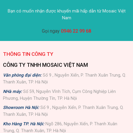
Bạn có muốn nhận được khuyến mãi hấp dẫn từ Mosaic Việt
Nam
Gọi ngay
0946 22 99 68
THÔNG TIN CÔNG TY
CÔNG TY TNHH MOSAIC VIỆT NAM
Văn phòng đại diện:
Số 9 , Nguyễn Xiển, P. Thanh Xuân Trung, Q.
Thanh Xuân, TP. Hà Nội
NHà máy:
Số 59, Nguyễn Vĩnh Tích, Cụm Công Nghiệp Liên
Phương, Huyện Thường Tín, TP. Hà Nội
Showroom Hà Nội:
Số 9 , Nguyễn Xiển, P. Thanh Xuân Trung, Q.
Thanh Xuân, TP. Hà Nội
Kho Hàng TP. Hà Nội:
Ngõ 286, Nguyễn Xiển, P. Thanh Xuân
Trung, Q. Thanh Xuân, TP. Hà Nội