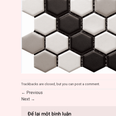
Trackbacks are closed, but you can
post a comment
.
←
Previous
Next
→
Để lại một bình luận