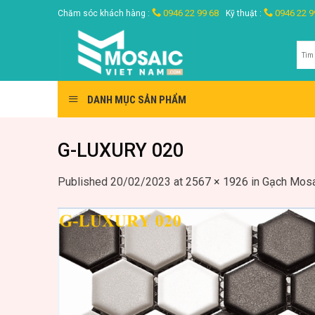
Skip
0946 22 99 68
0946 22 9
Chăm sóc khách hàng :
Kỹ thuật :
to
content
Tìm
kiế
DANH MỤC SẢN PHẨM
G-LUXURY 020
Published
20/02/2023
at
2567 × 1926
in
Gạch Mosa