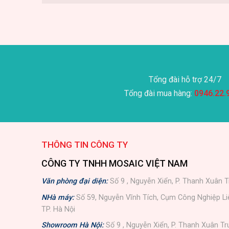
Tổng đài hỗ trợ 24/7
Tổng đài mua hàng:
0946.22.
THÔNG TIN CÔNG TY
CÔNG TY TNHH MOSAIC VIỆT NAM
Văn phòng đại diện:
Số 9 , Nguyễn Xiển, P. Thanh Xuân T
NHà máy:
Số 59, Nguyễn Vĩnh Tích, Cụm Công Nghiệp L
TP. Hà Nội
Showroom Hà Nội:
Số 9 , Nguyễn Xiển, P. Thanh Xuân Tr