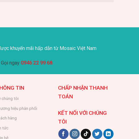
ược khuyến mãi hấp dẫn từ Mosaic Việt Nam
Gọi ngay
0946 22 99 68
HÔNG TIN
CHẤP NHẬN THANH
TOÁN
 chúng tôi
ương hiệu phân phối
KẾT NỐI VỚI CHÚNG
ách hàng
TÔI
n tức
ên hệ