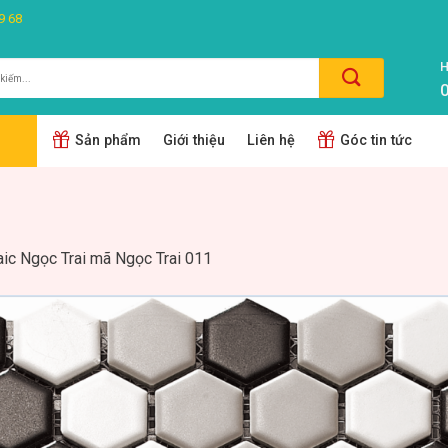
9 68
H
0
m:
Sản phẩm
Giới thiệu
Liên hệ
Góc tin tức
ic Ngọc Trai mã Ngọc Trai 011