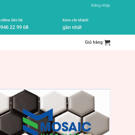
Đăng nhập
otline liên hệ
Xem chi nhánh
946 22 99 68
gần nhất
Giỏ hàng