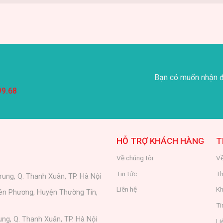
Bạn có muốn nhận đ
99.68
HỖ TRỢ KHÁCH HÀNG
T
Về chúng tôi
Về
Tin tức
Th
rung, Q. Thanh Xuân, TP. Hà Nội
Liên hệ
Kh
iên Phương, Huyện Thường Tín,
Ti
ung, Q. Thanh Xuân, TP. Hà Nội
Li