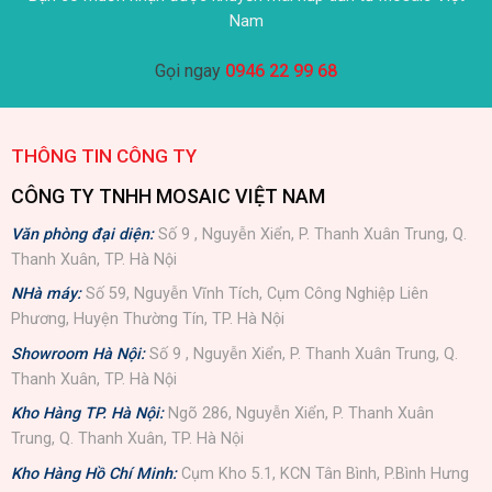
Nam
Gọi ngay
0946 22 99 68
THÔNG TIN CÔNG TY
CÔNG TY TNHH MOSAIC VIỆT NAM
Văn phòng đại diện:
Số 9 , Nguyễn Xiển, P. Thanh Xuân Trung, Q.
Thanh Xuân, TP. Hà Nội
NHà máy:
Số 59, Nguyễn Vĩnh Tích, Cụm Công Nghiệp Liên
Phương, Huyện Thường Tín, TP. Hà Nội
Showroom Hà Nội:
Số 9 , Nguyễn Xiển, P. Thanh Xuân Trung, Q.
Thanh Xuân, TP. Hà Nội
Kho Hàng TP. Hà Nội:
Ngõ 286, Nguyễn Xiển, P. Thanh Xuân
Trung, Q. Thanh Xuân, TP. Hà Nội
Kho Hàng Hồ Chí Minh:
Cụm Kho 5.1, KCN Tân Bình, P.Bình Hưng