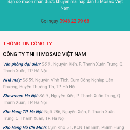
Bạn có muốn nhận được khuyến mãi hấp dẫn từ Mosaic Việt
Nam
Gọi ngay
0946 22 99 68
THÔNG TIN CÔNG TY
CÔNG TY TNHH MOSAIC VIỆT NAM
Văn phòng đại diện:
Số 9 , Nguyễn Xiển, P. Thanh Xuân Trung, Q.
Thanh Xuân, TP. Hà Nội
NHà máy:
Số 59, Nguyễn Vĩnh Tích, Cụm Công Nghiệp Liên
Phương, Huyện Thường Tín, TP. Hà Nội
Showroom Hà Nội:
Số 9 , Nguyễn Xiển, P. Thanh Xuân Trung, Q.
Thanh Xuân, TP. Hà Nội
Kho Hàng TP. Hà Nội:
Ngõ 286, Nguyễn Xiển, P. Thanh Xuân
Trung, Q. Thanh Xuân, TP. Hà Nội
Kho Hàng Hồ Chí Minh:
Cụm Kho 5.1, KCN Tân Bình, P.Bình Hưng