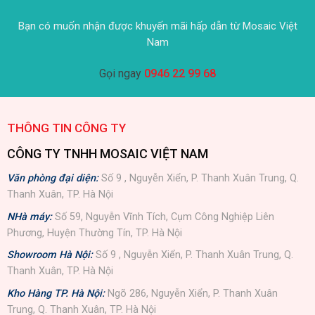
Bạn có muốn nhận được khuyến mãi hấp dẫn từ Mosaic Việt
Nam
Gọi ngay
0946 22 99 68
THÔNG TIN CÔNG TY
CÔNG TY TNHH MOSAIC VIỆT NAM
Văn phòng đại diện:
Số 9 , Nguyễn Xiển, P. Thanh Xuân Trung, Q.
Thanh Xuân, TP. Hà Nội
NHà máy:
Số 59, Nguyễn Vĩnh Tích, Cụm Công Nghiệp Liên
Phương, Huyện Thường Tín, TP. Hà Nội
Showroom Hà Nội:
Số 9 , Nguyễn Xiển, P. Thanh Xuân Trung, Q.
Thanh Xuân, TP. Hà Nội
Kho Hàng TP. Hà Nội:
Ngõ 286, Nguyễn Xiển, P. Thanh Xuân
Trung, Q. Thanh Xuân, TP. Hà Nội