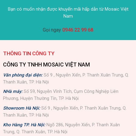
Bạn có muốn nhận được khuyến mãi hấp dẫn từ Mosaic Việt
Nam
Gọi ngay
0946 22 99 68
THÔNG TIN CÔNG TY
CÔNG TY TNHH MOSAIC VIỆT NAM
Văn phòng đại diện:
Số 9 , Nguyễn Xiển, P. Thanh Xuân Trung, Q.
Thanh Xuân, TP. Hà Nội
NHà máy:
Số 59, Nguyễn Vĩnh Tích, Cụm Công Nghiệp Liên
Phương, Huyện Thường Tín, TP. Hà Nội
Showroom Hà Nội:
Số 9 , Nguyễn Xiển, P. Thanh Xuân Trung, Q.
Thanh Xuân, TP. Hà Nội
Kho Hàng TP. Hà Nội:
Ngõ 286, Nguyễn Xiển, P. Thanh Xuân
Trung, Q. Thanh Xuân, TP. Hà Nội