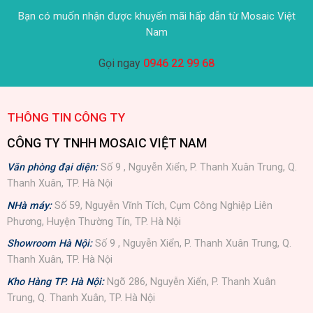
Bạn có muốn nhận được khuyến mãi hấp dẫn từ Mosaic Việt
Nam
Gọi ngay
0946 22 99 68
THÔNG TIN CÔNG TY
CÔNG TY TNHH MOSAIC VIỆT NAM
Văn phòng đại diện:
Số 9 , Nguyễn Xiển, P. Thanh Xuân Trung, Q.
Thanh Xuân, TP. Hà Nội
NHà máy:
Số 59, Nguyễn Vĩnh Tích, Cụm Công Nghiệp Liên
Phương, Huyện Thường Tín, TP. Hà Nội
Showroom Hà Nội:
Số 9 , Nguyễn Xiển, P. Thanh Xuân Trung, Q.
Thanh Xuân, TP. Hà Nội
Kho Hàng TP. Hà Nội:
Ngõ 286, Nguyễn Xiển, P. Thanh Xuân
Trung, Q. Thanh Xuân, TP. Hà Nội