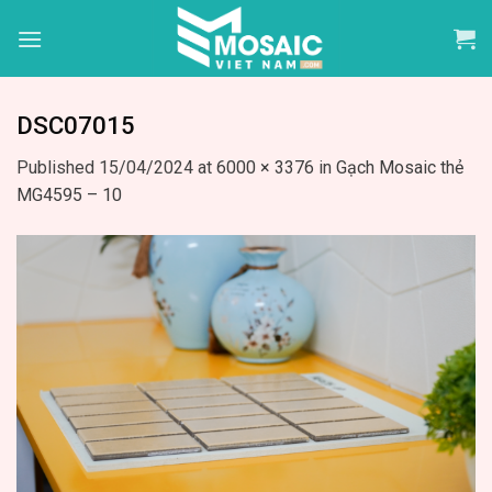
Skip
to
content
DSC07015
Published
15/04/2024
at
6000 × 3376
in
Gạch Mosaic thẻ
MG4595 – 10