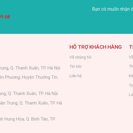
Bạn có muốn nhận đ
99.68
HỖ TRỢ KHÁCH HÀNG
T
Về chúng tôi
Về
Tin tức
Th
rung, Q. Thanh Xuân, TP. Hà Nội
Liên hệ
Kh
iên Phương, Huyện Thường Tín,
Ti
ung, Q. Thanh Xuân, TP. Hà Nội
Li
ân Trung, Q. Thanh Xuân, TP. Hà
nh Hưng Hòa, Q. Bình Tân, TP.