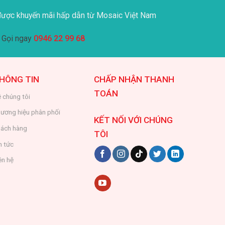
ược khuyến mãi hấp dẫn từ Mosaic Việt Nam
Gọi ngay
0946 22 99 68
HÔNG TIN
CHẤP NHẬN THANH
TOÁN
 chúng tôi
ương hiệu phân phối
KẾT NỐI VỚI CHÚNG
ách hàng
TÔI
n tức
ên hệ