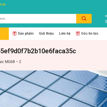
9 68
H
0
m:
Sản phẩm
Giới thiệu
Liên hệ
Góc tin tức
5ef9d0f7b2b10e6faca35c
ic MG68 – 2