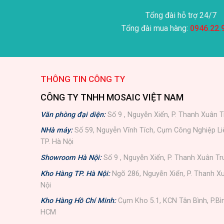
Tổng đài hỗ trợ 24/7
Tổng đài mua hàng:
0946.22.
THÔNG TIN CÔNG TY
CÔNG TY TNHH MOSAIC VIỆT NAM
Văn phòng đại diện:
Số 9 , Nguyễn Xiển, P. Thanh Xuân T
NHà máy:
Số 59, Nguyễn Vĩnh Tích, Cụm Công Nghiệp L
TP. Hà Nội
Showroom Hà Nội:
Số 9 , Nguyễn Xiển, P. Thanh Xuân Tr
Kho Hàng TP. Hà Nội:
Ngõ 286, Nguyễn Xiển, P. Thanh Xu
Nội
Kho Hàng Hồ Chí Minh:
Cụm Kho 5.1, KCN Tân Bình, P.Bì
HCM