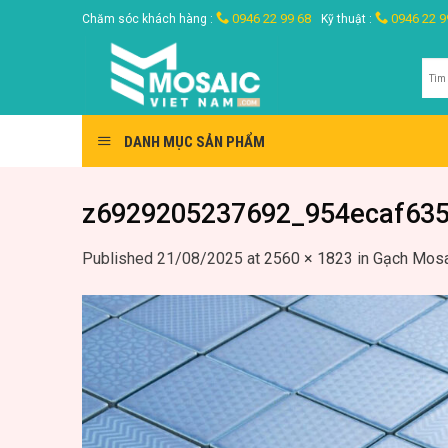
Skip
0946 22 99 68
0946 22 9
Chăm sóc khách hàng :
Kỹ thuật :
to
content
Tìm
kiế
DANH MỤC SẢN PHẨM
z6929205237692_954ecaf635
Published
21/08/2025
at
2560 × 1823
in
Gạch Mosa