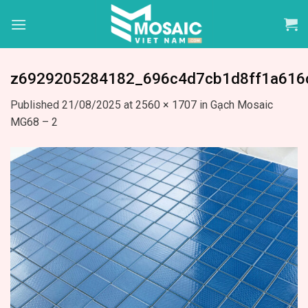
Skip
to
content
z6929205284182_696c4d7cb1d8ff1a616
Published
21/08/2025
at
2560 × 1707
in
Gạch Mosaic
MG68 – 2