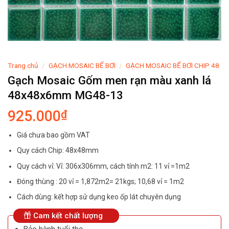
Trang chủ
/
GẠCH MOSAIC BỂ BƠI
/
GẠCH MOSAIC BỂ BƠI CHIP 48
Gạch Mosaic Gốm men rạn màu xanh lá
48x48x6mm MG48-13
925.000
₫
Giá chưa bao gồm VAT
Quy cách Chip: 48x48mm
Quy cách vỉ: Vỉ: 306x306mm, cách tính m2: 11 vỉ =1m2
Đóng thùng : 20 vỉ = 1,872m2= 21kgs; 10,68 vỉ = 1m2
Cách dùng: kết hợp sử dụng keo ốp lát chuyên dụng
Cam kết chất lượng