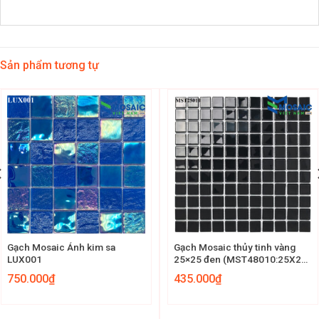
Sản phẩm tương tự
Gạch Mosaic Ánh kim sa
Gạch Mosaic thủy tinh vàng
LUX001
25×25 đen (MST48010:25X25)
MST 25010
750.000
₫
435.000
₫