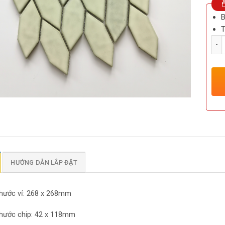
B
T
Số l
HƯỚNG DẪN LẮP ĐẶT
thước vỉ: 268 x 268mm
thước chip: 42 x 118mm