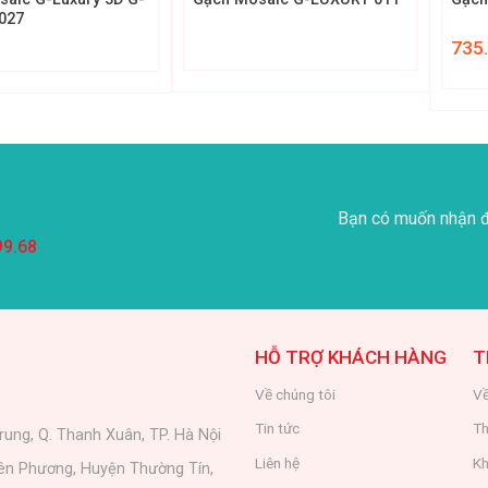
027
735
Bạn có muốn nhận đ
99.68
HỖ TRỢ KHÁCH HÀNG
T
Về chúng tôi
Về
Tin tức
Th
rung, Q. Thanh Xuân, TP. Hà Nội
Liên hệ
Kh
iên Phương, Huyện Thường Tín,