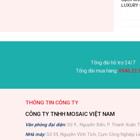
LUXURY 022
LUXURY 
₫
Tổng đài hỗ trợ 24/7
Tổng đài mua hàng:
0946.22.
THÔNG TIN CÔNG TY
CÔNG TY TNHH MOSAIC VIỆT NAM
Văn phòng đại diện:
Số 9 , Nguyễn Xiển, P. Thanh Xuân T
NHà máy:
Số 59, Nguyễn Vĩnh Tích, Cụm Công Nghiệp L