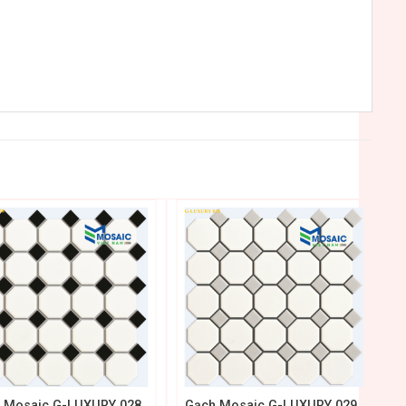
+
 Mosaic G-LUXURY 028
Gạch Mosaic G-LUXURY 029