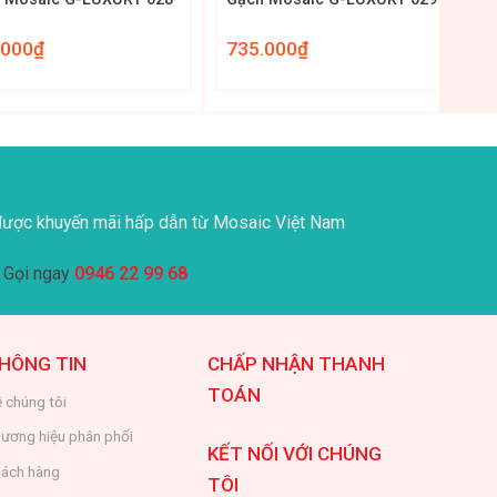
.000
₫
735.000
₫
ược khuyến mãi hấp dẫn từ Mosaic Việt Nam
Gọi ngay
0946 22 99 68
HÔNG TIN
CHẤP NHẬN THANH
TOÁN
 chúng tôi
ương hiệu phân phối
KẾT NỐI VỚI CHÚNG
ách hàng
TÔI