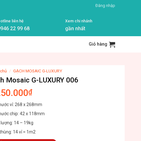
Đăng nhập
otline liên hệ
Xem chi nhánh
946 22 99 68
gần nhất
Giỏ hàng
 chủ
/
GẠCH MOSAIC G-LUXURY
h Mosaic G-LUXURY 006
250.000
₫
thước vỉ: 268 x 268mm
thước chip: 42 x 118mm
 lượng: 14 – 19kg
thùng: 14 vỉ = 1m2