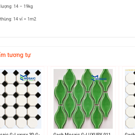
 lượng: 14 – 19kg
thùng: 14 vỉ = 1m2
ẩm tương tự
+
+
aic G-Luxury 3D G-
Gạch Mosaic G-LUXURY 011
Gạch