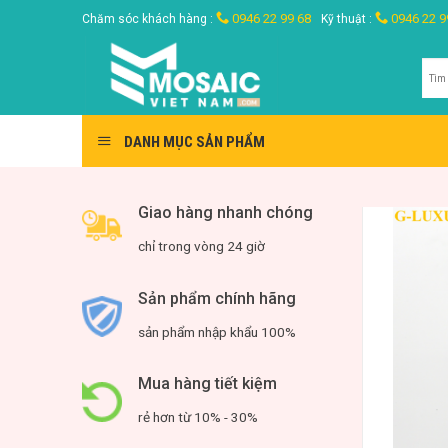
Skip
0946 22 99 68
0946 22 9
Chăm sóc khách hàng :
Kỹ thuật :
to
content
Tìm
kiế
DANH MỤC SẢN PHẨM
Giao hàng nhanh chóng
chỉ trong vòng 24 giờ
Sản phẩm chính hãng
sản phẩm nhập khẩu 100%
Mua hàng tiết kiệm
rẻ hơn từ 10% - 30%