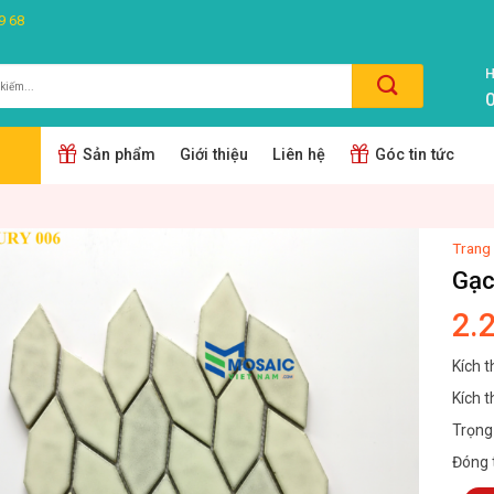
9 68
H
0
m:
Sản phẩm
Giới thiệu
Liên hệ
Góc tin tức
Trang
Gạc
2.
Kích 
Kích 
Trọng
Đóng 