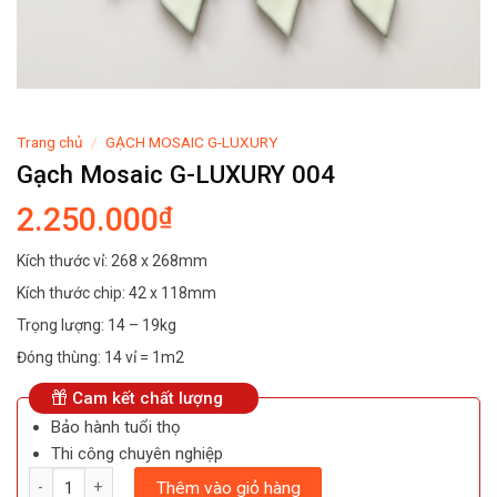
Trang chủ
/
GẠCH MOSAIC G-LUXURY
Gạch Mosaic G-LUXURY 004
2.250.000
₫
Kích thước vỉ: 268 x 268mm
Kích thước chip: 42 x 118mm
Trọng lượng: 14 – 19kg
Đóng thùng: 14 vỉ = 1m2
Cam kết chất lượng
Bảo hành tuổi thọ
Thi công chuyên nghiệp
Số lượng
Thêm vào giỏ hàng