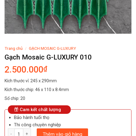
Trang chủ
/
GẠCH MOSAIC G-LUXURY
Gạch Mosaic G-LUXURY 010
2.500.000
₫
Kích thước vỉ: 245 x 290mm
Kích thước chip: 46 x 110 x 8.4mm
Số chip: 20
Cam kết chất lượng
Bảo hành tuổi thọ
Thi công chuyên nghiệp
Số lượng
Thêm vào giỏ hàng