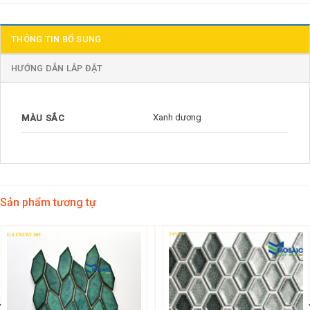
THÔNG TIN BỔ SUNG
HƯỚNG DẪN LẮP ĐẶT
Xanh dương
MÀU SẮC
Sản phẩm tương tự