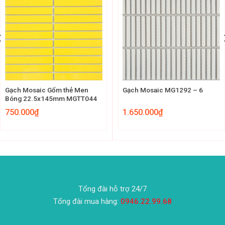
Gạch Mosaic Gốm thẻ Men
Gạch Mosaic MG1292 – 6
Bóng 22.5x145mm MGTT044
750.000
₫
1.650.000
₫
Tổng đài hỗ trợ 24/7
Tổng đài mua hàng:
0946.22.99.68