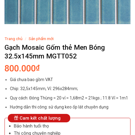
Trang chủ
/
Sản phẩm mới
Gạch Mosaic Gốm thẻ Men Bóng
32.5x145mm MGTT052
800.000
₫
Giá chưa bao gồm VAT
Chip: 32,5x145mm, Vỉ: 296x284mm;
Quy cách: Đóng Thùng = 20 vỉ = 1,68m2 = 21kgs ; 11.8 Vỉ = 1m1
Hướng dẫn thi công: sử dụng keo ốp lát chuyên dụng
Cam kết chất lượng
Bảo hành tuổi thọ
Thi công chuyên nghiệp