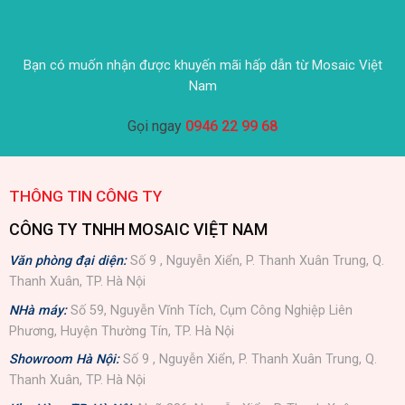
Bạn có muốn nhận được khuyến mãi hấp dẫn từ Mosaic Việt
Nam
Gọi ngay
0946 22 99 68
THÔNG TIN CÔNG TY
CÔNG TY TNHH MOSAIC VIỆT NAM
Văn phòng đại diện:
Số 9 , Nguyễn Xiển, P. Thanh Xuân Trung, Q.
Thanh Xuân, TP. Hà Nội
NHà máy:
Số 59, Nguyễn Vĩnh Tích, Cụm Công Nghiệp Liên
Phương, Huyện Thường Tín, TP. Hà Nội
Showroom Hà Nội:
Số 9 , Nguyễn Xiển, P. Thanh Xuân Trung, Q.
Thanh Xuân, TP. Hà Nội