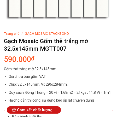
Trang chủ
/
GẠCH MOSAIC STACKBOND
Gạch Mosaic Gốm thẻ trắng mờ
32.5x145mm MGTT007
590.000
₫
Gốm thẻ trắng mờ 32.5x145mm
Giá chưa bao gồm VAT
Chip: 32,5x145mm, Vỉ: 296x284mm;
Quy cách: Đóng Thùng = 20 vỉ = 1,68m2 = 21kgs ; 11.8 Vỉ = 1m1
Hướng dẫn thi công: sử dụng keo ốp lát chuyên dụng
Cam kết chất lượng
Bảo hành tuổi thọ