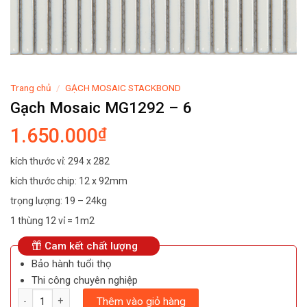
Trang chủ
/
GẠCH MOSAIC STACKBOND
Gạch Mosaic MG1292 – 6
1.650.000
₫
kích thước vỉ: 294 x 282
kích thước chip: 12 x 92mm
trọng lượng: 19 – 24kg
1 thùng 12 vỉ = 1m2
Cam kết chất lượng
Bảo hành tuổi thọ
Thi công chuyên nghiệp
Số lượng
Thêm vào giỏ hàng