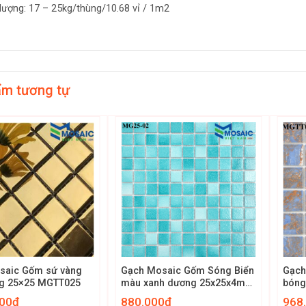
 lượng: 17 – 25kg/thùng/10.68 vỉ / 1m2
ẩm tương tự
+
+
saic Gốm sứ vàng
Gạch Mosaic Gốm Sóng Biển
Gạch 
g 25×25 MGTT025
màu xanh dương 25x25x4mm
bóng
MG25-02
000
₫
880.000
₫
968