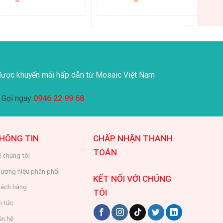
ược khuyến mãi hấp dẫn từ Mosaic Việt Nam
Gọi ngay
0946 22 99 68
HÔNG TIN
CHẤP NHẬN THANH
TOÁN
 chúng tôi
ương hiệu phân phối
KẾT NỐI VỚI CHÚNG
ách hàng
TÔI
n tức
ên hệ