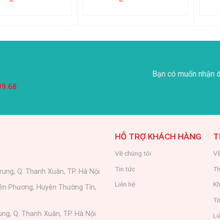
Bạn có muốn nhận đ
99.68
HỖ TRỢ KHÁCH HÀNG
T
Về chúng tôi
Về
Tin tức
Th
rung, Q. Thanh Xuân, TP. Hà Nội
Liên hệ
Kh
iên Phương, Huyện Thường Tín,
Ti
ung, Q. Thanh Xuân, TP. Hà Nội
Li