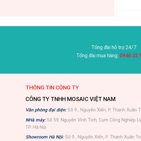
Tổng đài hỗ trợ 24/7
Tổng đài mua hàng:
0946.22.
THÔNG TIN CÔNG TY
CÔNG TY TNHH MOSAIC VIỆT NAM
Văn phòng đại diện:
Số 9 , Nguyễn Xiển, P. Thanh Xuân T
NHà máy:
Số 59, Nguyễn Vĩnh Tích, Cụm Công Nghiệp L
TP. Hà Nội
Showroom Hà Nội:
Số 9 , Nguyễn Xiển, P. Thanh Xuân Tr