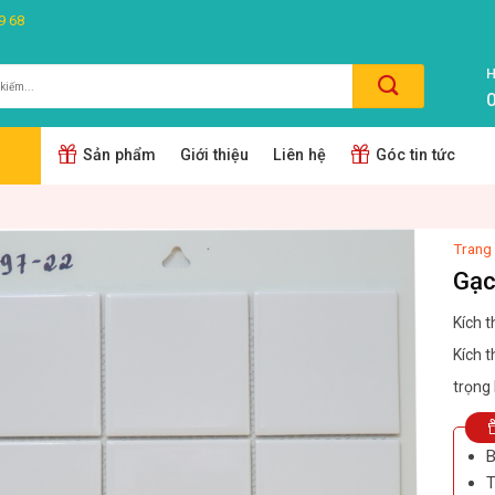
9 68
H
0
m:
Sản phẩm
Giới thiệu
Liên hệ
Góc tin tức
Trang
Gạc
Kích 
Kích 
trọng
B
T