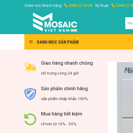
Skip
0946 22 99 68
0946 22 9
Chăm sóc khách hàng :
Kỹ thuật :
to
content
Tìm
kiế
DANH MỤC SẢN PHẨM
Giao hàng nhanh chóng
chỉ trong vòng 24 giờ
Sản phẩm chính hãng
sản phẩm nhập khẩu 100%
Mua hàng tiết kiệm
rẻ hơn từ 10% - 30%