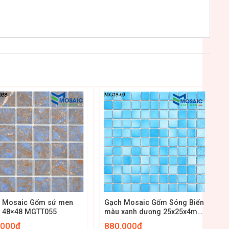
+
Mosaic Gốm sứ men
Gạch Mosaic Gốm Sóng Biển
 48×48 MGTT055
màu xanh dương 25x25x4mm
MG25-03
.000
₫
880.000
₫