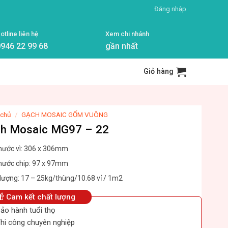
Đăng nhập
otline liên hệ
Xem chi nhánh
946 22 99 68
gần nhất
Giỏ hàng
 chủ
/
GẠCH MOSAIC GỐM VUÔNG
h Mosaic MG97 – 22
thước vì: 306 x 306mm
thước chip: 97 x 97mm
 lượng: 17 – 25kg/thùng/10.68 vỉ / 1m2
Cam kết chất lượng
ảo hành tuổi thọ
hi công chuyên nghiệp