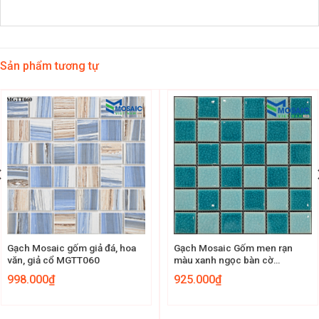
Sản phẩm tương tự
Gạch Mosaic gốm giả đá, hoa
Gạch Mosaic Gốm men rạn
văn, giả cổ MGTT060
màu xanh ngọc bàn cờ
48x48x6mm MG48-19
998.000
₫
925.000
₫