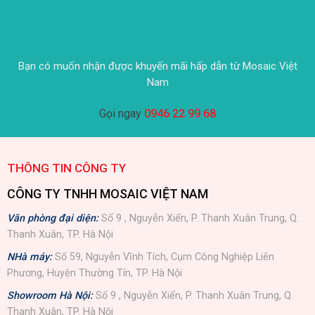
Bạn có muốn nhận được khuyến mãi hấp dẫn từ Mosaic Việt
Nam
Gọi ngay
0946 22 99 68
THÔNG TIN CÔNG TY
CÔNG TY TNHH MOSAIC VIỆT NAM
Văn phòng đại diện:
Số 9 , Nguyễn Xiển, P. Thanh Xuân Trung, Q.
Thanh Xuân, TP. Hà Nội
NHà máy:
Số 59, Nguyễn Vĩnh Tích, Cụm Công Nghiệp Liên
Phương, Huyện Thường Tín, TP. Hà Nội
Showroom Hà Nội:
Số 9 , Nguyễn Xiển, P. Thanh Xuân Trung, Q.
Thanh Xuân, TP. Hà Nội