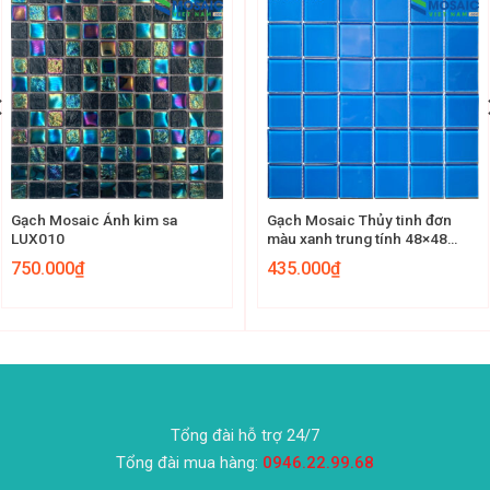
Gạch Mosaic Ánh kim sa
Gạch Mosaic Thủy tinh đơn
LUX010
màu xanh trung tính 48×48
MST 48002
750.000
₫
435.000
₫
Tổng đài hỗ trợ 24/7
Tổng đài mua hàng:
0946.22.99.68