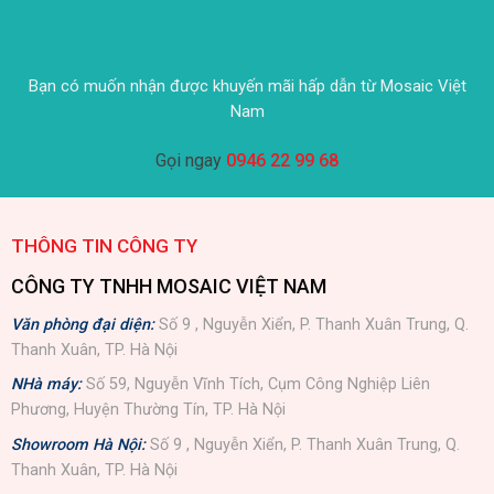
Bạn có muốn nhận được khuyến mãi hấp dẫn từ Mosaic Việt
Nam
Gọi ngay
0946 22 99 68
THÔNG TIN CÔNG TY
CÔNG TY TNHH MOSAIC VIỆT NAM
Văn phòng đại diện:
Số 9 , Nguyễn Xiển, P. Thanh Xuân Trung, Q.
Thanh Xuân, TP. Hà Nội
NHà máy:
Số 59, Nguyễn Vĩnh Tích, Cụm Công Nghiệp Liên
Phương, Huyện Thường Tín, TP. Hà Nội
Showroom Hà Nội:
Số 9 , Nguyễn Xiển, P. Thanh Xuân Trung, Q.
Thanh Xuân, TP. Hà Nội