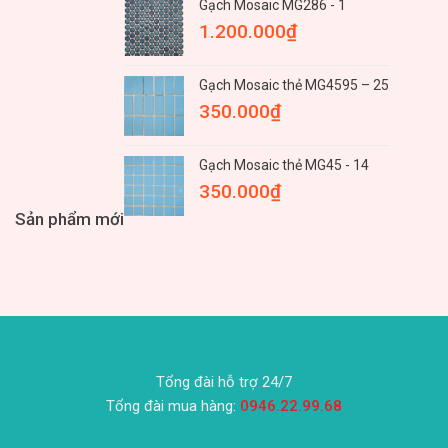
Gạch Mosaic MG286 - 1
1.200.000
₫
Gạch Mosaic thẻ MG4595 – 25
350.000
₫
Gạch Mosaic thẻ MG45 - 14
350.000
₫
Sản phẩm mới
Tổng đài hỗ trợ 24/7
Tổng đài mua hàng:
0946.22.99.68