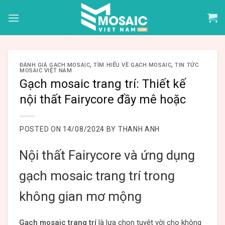
Skip
to
content
ĐÁNH GIÁ GẠCH MOSAIC
,
TÌM HIỂU VỀ GẠCH MOSAIC
,
TIN TỨC
MOSAIC VIỆT NAM
Gạch mosaic trang trí: Thiết kế
nội thất Fairycore đầy mê hoặc
POSTED ON
14/08/2024
BY
THANH ANH
Nội thất Fairycore và ứng dụng
gạch mosaic trang trí trong
không gian mơ mộng
Gạch mosaic trang trí
là lựa chọn tuyệt vời cho không