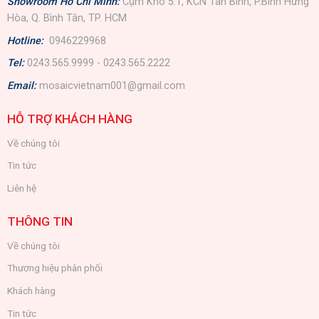
Showroom Hồ Chí Minh:
Cụm Kho 5.1, KCN Tân Bình, P.Bình Hưng
Hòa, Q. Bình Tân, TP. HCM
Hotline:
0946229968
Tel:
0243.565.9999 - 0243.565.2222
Email:
mosaicvietnam001@gmail.com
HỖ TRỢ KHÁCH HÀNG
Về chúng tôi
Tin tức
Liên hệ
THÔNG TIN
Về chúng tôi
Thương hiệu phân phối
Khách hàng
Tin tức