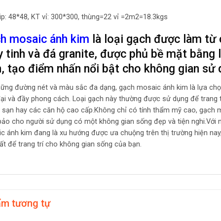
ip: 48*48, KT vỉ: 300*300, thùng=22 vỉ =2m2=18.3kgs
h mosaic ánh kim
là loại gạch được làm từ c
y tinh và đá granite, được phủ bề mặt bằng 
h, tạo điểm nhấn nổi bật cho không gian sử 
hững đường nét và màu sắc đa dạng, gạch mosaic ánh kim là lựa chọn 
đại và đầy phong cách. Loại gạch này thường được sử dụng để trang t
 sạn hay các căn hộ cao cấp.Không chỉ có tính thẩm mỹ cao, gạch m
ảo cho người sử dụng có một không gian sống đẹp và tiện nghi.Với nh
c ánh kim đang là xu hướng được ưa chuộng trên thị trường hiện nay, 
hất để trang trí cho không gian sống của bạn.
ẩm tương tự