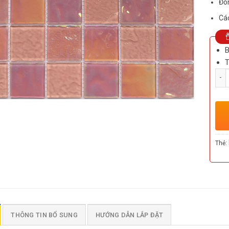
Đón
Các
B
T
Số l
Thẻ:
THÔNG TIN BỔ SUNG
HƯỚNG DẪN LẮP ĐẶT