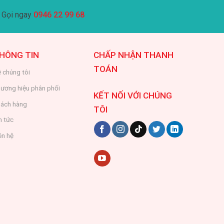
Gọi ngay
0946 22 99 68
HÔNG TIN
CHẤP NHẬN THANH
TOÁN
 chúng tôi
ương hiệu phân phối
KẾT NỐI VỚI CHÚNG
ách hàng
TÔI
n tức
ên hệ