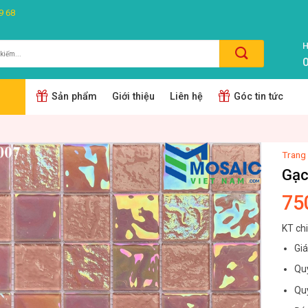
9 68
H
0
m:
Sản phẩm
Giới thiệu
Liên hệ
Góc tin tức
Trang
Gạc
75
KT ch
Gi
Quy
Quy