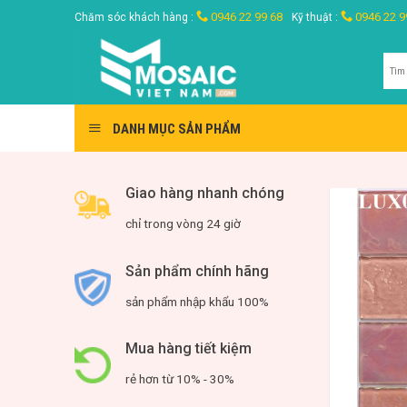
Skip
0946 22 99 68
0946 22 9
Chăm sóc khách hàng :
Kỹ thuật :
to
content
Tìm
kiế
DANH MỤC SẢN PHẨM
Giao hàng nhanh chóng
chỉ trong vòng 24 giờ
Sản phẩm chính hãng
sản phẩm nhập khẩu 100%
Mua hàng tiết kiệm
rẻ hơn từ 10% - 30%