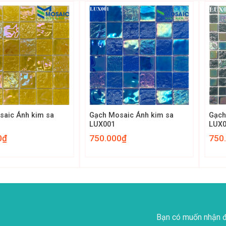
+
+
saic Ánh kim sa
Gạch Mosaic Ánh kim sa
Gạch
LUX001
LUX
0
₫
750.000
₫
750
Bạn có muốn nhận đ