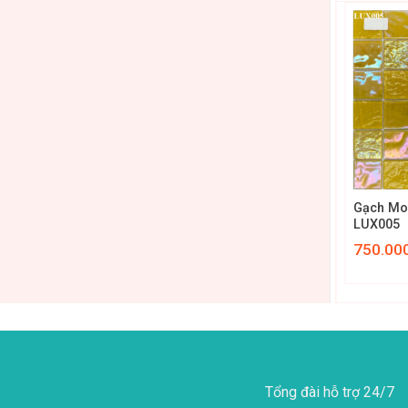
+
+
 Ánh kim sa
Gạch Mosaic Gốm thẻ Men
Gạch Mo
Bóng 22.5x145mm MGTT045
LUX005
1.150.000
₫
750.00
Tổng đài hỗ trợ 24/7