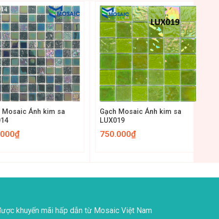
+
 Mosaic Ánh kim sa
Gạch Mosaic Ánh kim sa
014
LUX019
.000
₫
750.000
₫
ược khuyến mãi hấp dẫn từ Mosaic Việt Nam