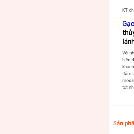
KT ch
Gạc
thủ
lán
Với n
hiện 
khách
đảm b
mosai
tốt n
Sản ph