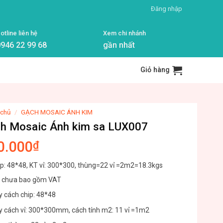
Đăng nhập
otline liên hệ
Xem chi nhánh
946 22 99 68
gần nhất
Giỏ hàng
 chủ
/
GẠCH MOSAIC ÁNH KIM
h Mosaic Ánh kim sa LUX007
0.000
₫
ip: 48*48, KT vỉ: 300*300, thùng=22 vỉ =2m2=18.3kgs
á chưa bao gồm VAT
 cách chip: 48*48
 cách vỉ: 300*300mm, cách tính m2: 11 vỉ =1m2