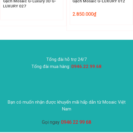
Gạch Mosaic G-Luxury 3D G-
Gạch Mosaic G-LUXURY 012
LUXURY 027
2.850.000
₫
Tổng đài hỗ trợ 24/7
Tổng đài mua hàng:
0946.22.99.68
Bạn có muốn nhận được khuyến mãi hấp dẫn từ Mosaic Việt
Nam
Gọi ngay
0946 22 99 68