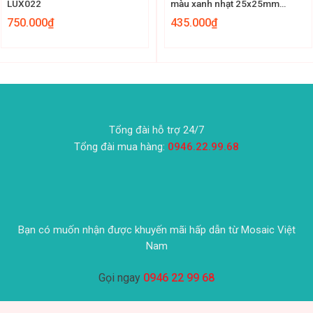
LUX022
màu xanh nhạt 25x25mm
MST25030
750.000
₫
435.000
₫
Tổng đài hỗ trợ 24/7
Tổng đài mua hàng:
0946.22.99.68
Bạn có muốn nhận được khuyến mãi hấp dẫn từ Mosaic Việt
Nam
Gọi ngay
0946 22 99 68