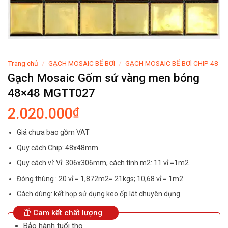
Trang chủ
/
GẠCH MOSAIC BỂ BƠI
/
GẠCH MOSAIC BỂ BƠI CHIP 48
Gạch Mosaic Gốm sứ vàng men bóng
48×48 MGTT027
2.020.000
₫
Giá chưa bao gồm VAT
Quy cách Chip: 48x48mm
Quy cách vỉ: Vỉ: 306x306mm, cách tính m2: 11 vỉ =1m2
Đóng thùng : 20 vỉ = 1,872m2= 21kgs; 10,68 vỉ = 1m2
Cách dùng: kết hợp sử dụng keo ốp lát chuyên dụng
Cam kết chất lượng
Bảo hành tuổi thọ