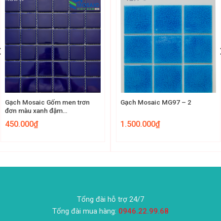
Gạch Mosaic Gốm men trơn
Gạch Mosaic MG97 – 2
đơn màu xanh đậm
48x48x6mm MG48-10
450.000
₫
1.500.000
₫
Tổng đài hỗ trợ 24/7
Tổng đài mua hàng:
0946.22.99.68