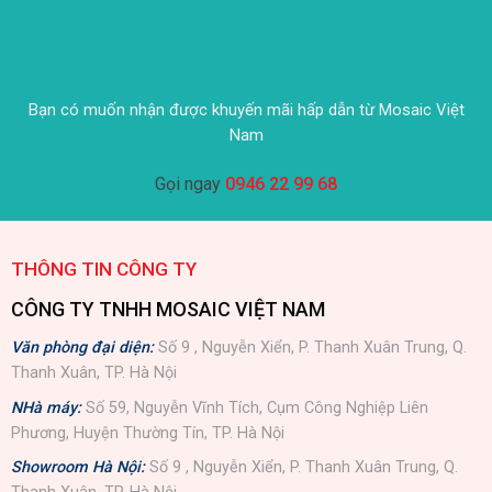
Bạn có muốn nhận được khuyến mãi hấp dẫn từ Mosaic Việt
Nam
Gọi ngay
0946 22 99 68
THÔNG TIN CÔNG TY
CÔNG TY TNHH MOSAIC VIỆT NAM
Văn phòng đại diện:
Số 9 , Nguyễn Xiển, P. Thanh Xuân Trung, Q.
Thanh Xuân, TP. Hà Nội
NHà máy:
Số 59, Nguyễn Vĩnh Tích, Cụm Công Nghiệp Liên
Phương, Huyện Thường Tín, TP. Hà Nội
Showroom Hà Nội:
Số 9 , Nguyễn Xiển, P. Thanh Xuân Trung, Q.