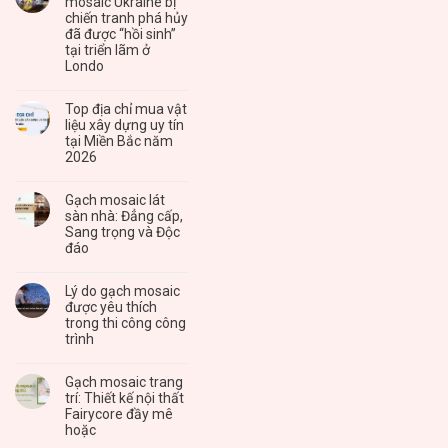
mosaic Ukraine bị
chiến tranh phá hủy
đã được “hồi sinh”
tại triển lãm ở
Londo
Top địa chỉ mua vật
liệu xây dựng uy tín
tại Miền Bắc năm
2026
Gạch mosaic lát
sàn nhà: Đẳng cấp,
Sang trọng và Độc
đáo
Lý do gạch mosaic
được yêu thích
trong thi công công
trình
Gạch mosaic trang
trí: Thiết kế nội thất
Fairycore đầy mê
hoặc