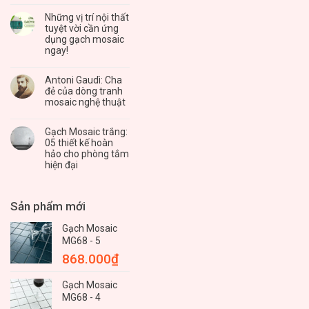
Những vị trí nội thất
tuyệt vời cần ứng
dụng gạch mosaic
ngay!
Antoni Gaudì: Cha
đẻ của dòng tranh
mosaic nghệ thuật
Gạch Mosaic trắng:
05 thiết kế hoàn
hảo cho phòng tắm
hiện đại
Sản phẩm mới
Gạch Mosaic
MG68 - 5
868.000
₫
Gạch Mosaic
MG68 - 4