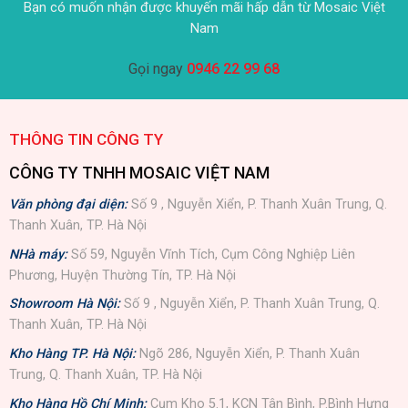
Bạn có muốn nhận được khuyến mãi hấp dẫn từ Mosaic Việt
Nam
Gọi ngay
0946 22 99 68
THÔNG TIN CÔNG TY
CÔNG TY TNHH MOSAIC VIỆT NAM
Văn phòng đại diện:
Số 9 , Nguyễn Xiển, P. Thanh Xuân Trung, Q.
Thanh Xuân, TP. Hà Nội
NHà máy:
Số 59, Nguyễn Vĩnh Tích, Cụm Công Nghiệp Liên
Phương, Huyện Thường Tín, TP. Hà Nội
Showroom Hà Nội:
Số 9 , Nguyễn Xiển, P. Thanh Xuân Trung, Q.
Thanh Xuân, TP. Hà Nội
Kho Hàng TP. Hà Nội:
Ngõ 286, Nguyễn Xiển, P. Thanh Xuân
Trung, Q. Thanh Xuân, TP. Hà Nội
Kho Hàng Hồ Chí Minh:
Cụm Kho 5.1, KCN Tân Bình, P.Bình Hưng