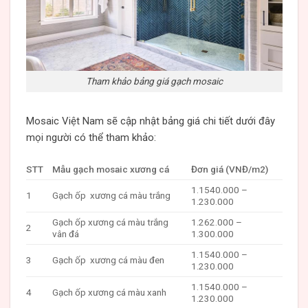
Tham khảo bảng giá gạch mosaic
Mosaic Việt Nam sẽ cập nhật bảng giá chi tiết dưới đây
mọi người có thể tham khảo:
STT
Mẫu gạch mosaic xương cá
Đơn giá (VNĐ/m2)
1.1540.000 –
1
Gạch ốp xương cá màu trắng
1.230.000
Gạch ốp xương cá màu trắng
1.262.000 –
2
vân đá
1.300.000
1.1540.000 –
3
Gạch ốp xương cá màu đen
1.230.000
1.1540.000 –
4
Gạch ốp xương cá màu xanh
1.230.000