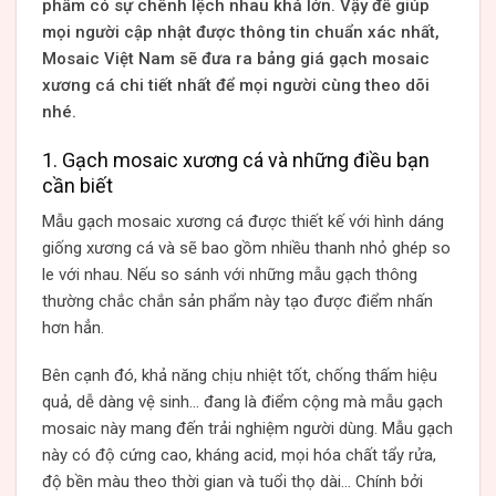
phẩm có sự chênh lệch nhau khá lớn. Vậy để giúp
mọi người cập nhật được thông tin chuẩn xác nhất,
Mosaic Việt Nam sẽ đưa ra bảng giá gạch mosaic
xương cá chi tiết nhất để mọi người cùng theo dõi
nhé.
1. Gạch mosaic xương cá và những điều bạn
cần biết
Mẫu gạch mosaic xương cá được thiết kế với hình dáng
giống xương cá và sẽ bao gồm nhiều thanh nhỏ ghép so
le với nhau. Nếu so sánh với những mẫu gạch thông
thường chắc chắn sản phẩm này tạo được điểm nhấn
hơn hẳn.
Bên cạnh đó, khả năng chịu nhiệt tốt, chống thấm hiệu
quả, dễ dàng vệ sinh… đang là điểm cộng mà mẫu gạch
mosaic này mang đến trải nghiệm người dùng. Mẫu gạch
này có độ cứng cao, kháng acid, mọi hóa chất tẩy rửa,
độ bền màu theo thời gian và tuổi thọ dài… Chính bởi