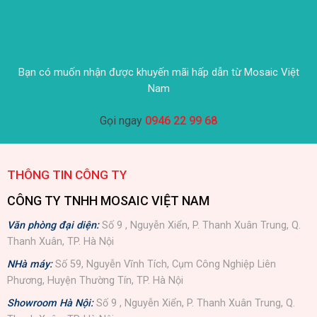
Bạn có muốn nhận được khuyến mãi hấp dẫn từ Mosaic Việt
Nam
Gọi ngay
0946 22 99 68
THÔNG TIN CÔNG TY
CÔNG TY TNHH MOSAIC VIỆT NAM
Văn phòng đại diện:
Số 9 , Nguyễn Xiển, P. Thanh Xuân Trung, Q.
Thanh Xuân, TP. Hà Nội
NHà máy:
Số 59, Nguyễn Vĩnh Tích, Cụm Công Nghiệp Liên
Phương, Huyện Thường Tín, TP. Hà Nội
Showroom Hà Nội:
Số 9 , Nguyễn Xiển, P. Thanh Xuân Trung, Q.