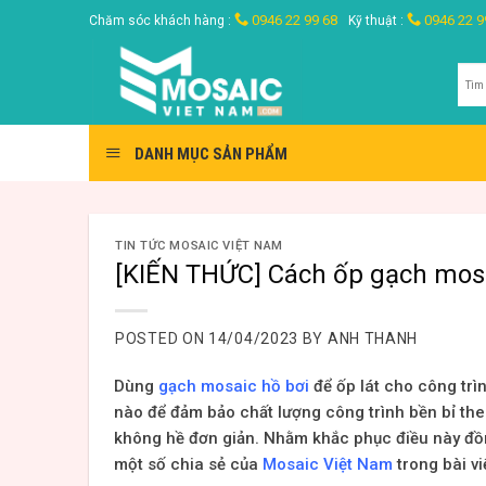
Skip
0946 22 99 68
0946 22 9
Chăm sóc khách hàng :
Kỹ thuật :
to
content
Tìm
kiế
DANH MỤC SẢN PHẨM
TIN TỨC MOSAIC VIỆT NAM
[KIẾN THỨC] Cách ốp gạch mosa
POSTED ON
14/04/2023
BY
ANH THANH
Dùng
gạch mosaic hồ bơi
để ốp lát cho công trì
nào để đảm bảo chất lượng công trình bền bỉ theo
không hề đơn giản. Nhằm khắc phục điều này đồng
một số chia sẻ của
Mosaic Việt Nam
trong bài vi