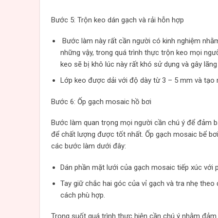
Bước 5: Trộn keo dán gạch và rải hỗn hợp
Bước làm này rất cần người có kinh nghiệm nhằm
những vậy, trong quá trình thực trộn keo mọi ngư
keo sẽ bị khô lúc này rất khó sử dụng và gây lãng 
Lớp keo được dải với độ dày từ 3 – 5 mm và tạo
Bước 6: Ốp gạch mosaic hồ bơi
Bước làm quan trọng mọi người cần chú ý để đảm bả
để chất lượng được tốt nhất. Ốp gạch mosaic bể bơ
các bước làm dưới đây:
Dán phần mặt lưới của gạch mosaic tiếp xúc với 
Tay giữ chắc hai góc của vỉ gạch và tra nhẹ th
cách phù hợp.
Trong suốt quá trình thực hiện cần chú ý nhằm đảm 