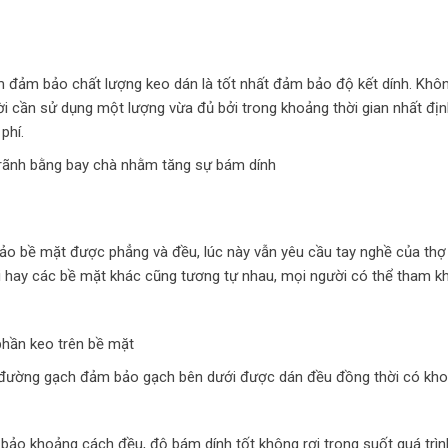
 đảm bảo chất lượng keo dán là tốt nhất đảm bảo độ kết dính. Khô
ời cần sử dụng một lượng vừa đủ bởi trong khoảng thời gian nhất đị
phí.
 rãnh bằng bay chà nhằm tăng sự bám dính
o bề mặt được phẳng và đều, lúc này vẫn yêu cầu tay nghề của thợ
i hay các bề mặt khác cũng tương tự nhau, mọi người có thể tham k
phần keo trên bề mặt
eo đường gạch đảm bảo gạch bên dưới được dán đều đồng thời có kh
bảo khoảng cách đều, độ bám dính tốt không rơi trong suốt quá trìn