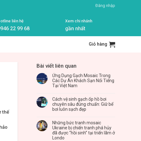
Đăng nhập
otline liên hệ
Xem chi nhánh
946 22 99 68
gần nhất
Giỏ hàng
Bài viết liên quan
Ứng Dụng Gạch Mosaic Trong
Các Dự Án Khách Sạn Nổi Tiếng
Tại Việt Nam
Cách vệ sinh gạch ốp hồ bơi
chuyên sâu đúng chuẩn: Giữ bể
bơi luôn sạch đẹp
ư thế
Những bức tranh mosaic
khảo
Ukraine bị chiến tranh phá hủy
đã được “hồi sinh” tại triển lãm ở
Londo