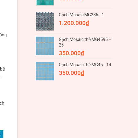
Gạch Mosaic MG286 - 1
1.200.000
₫
tăng
Gạch Mosaic thẻ MG4595 –
25
350.000
₫
Gạch Mosaic thẻ MG45 - 14
 bề
350.000
₫
.
ách