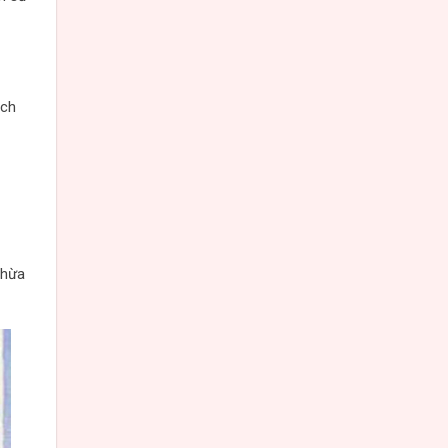
ạch
thừa