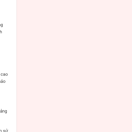
ng
nh
 cao
hảo
oảng
h sử