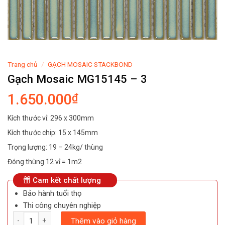
Trang chủ
/
GẠCH MOSAIC STACKBOND
Gạch Mosaic MG15145 – 3
1.650.000
₫
Kích thước vỉ: 296 x 300mm
Kích thước chip: 15 x 145mm
Trọng lượng: 19 – 24kg/ thùng
Đóng thùng 12 vỉ = 1m2
Cam kết chất lượng
Bảo hành tuổi thọ
Thi công chuyên nghiệp
Số lượng
Thêm vào giỏ hàng