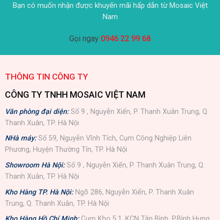
Bạn có muốn nhận được khuyến mãi hấp dẫn từ Mosaic Việt
Nam
Gọi ngay
0946 22 99 68
THÔNG TIN CÔNG TY
CÔNG TY TNHH MOSAIC VIỆT NAM
Văn phòng đại diện:
Số 9 , Nguyễn Xiển, P. Thanh Xuân Trung, Q.
Thanh Xuân, TP. Hà Nội
NHà máy:
Số 59, Nguyễn Vĩnh Tích, Cụm Công Nghiệp Liên
Phương, Huyện Thường Tín, TP. Hà Nội
Showroom Hà Nội:
Số 9 , Nguyễn Xiển, P. Thanh Xuân Trung, Q.
Thanh Xuân, TP. Hà Nội
Kho Hàng TP. Hà Nội:
Ngõ 286, Nguyễn Xiển, P. Thanh Xuân
Trung, Q. Thanh Xuân, TP. Hà Nội
Kho Hàng Hồ Chí Minh:
Cụm Kho 5.1, KCN Tân Bình, P.Bình Hưng