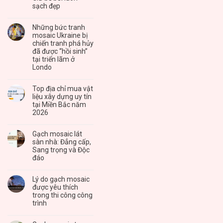
sạch đẹp
Những bức tranh
mosaic Ukraine bị
chiến tranh phá hủy
đã được “hồi sinh”
tại triển lãm ở
Londo
Top địa chỉ mua vật
liệu xây dựng uy tín
tại Miền Bắc năm
2026
Gạch mosaic lát
sàn nhà: Đẳng cấp,
Sang trọng và Độc
đáo
Lý do gạch mosaic
được yêu thích
trong thi công công
trình