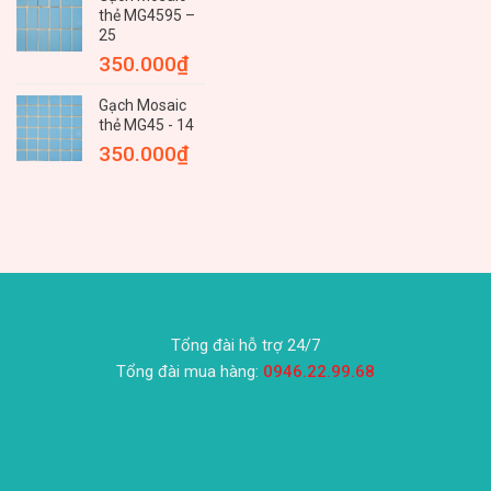
thẻ MG4595 –
25
350.000
₫
Gạch Mosaic
thẻ MG45 - 14
350.000
₫
Tổng đài hỗ trợ 24/7
Tổng đài mua hàng:
0946.22.99.68