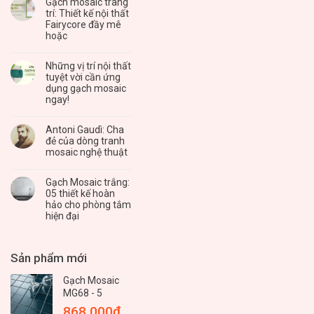
Gạch mosaic trang
trí: Thiết kế nội thất
Fairycore đầy mê
hoặc
Những vị trí nội thất
tuyệt vời cần ứng
dụng gạch mosaic
ngay!
Antoni Gaudì: Cha
đẻ của dòng tranh
mosaic nghệ thuật
Gạch Mosaic trắng:
05 thiết kế hoàn
hảo cho phòng tắm
hiện đại
Sản phẩm mới
Gạch Mosaic
MG68 - 5
868.000
₫