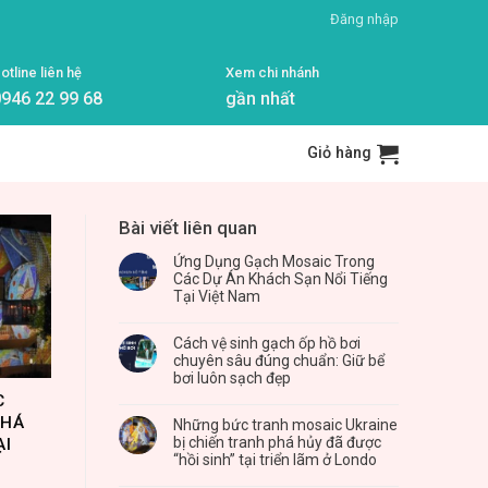
Đăng nhập
otline liên hệ
Xem chi nhánh
946 22 99 68
gần nhất
Giỏ hàng
Bài viết liên quan
Ứng Dụng Gạch Mosaic Trong
Các Dự Án Khách Sạn Nổi Tiếng
Tại Việt Nam
Cách vệ sinh gạch ốp hồ bơi
chuyên sâu đúng chuẩn: Giữ bể
bơi luôn sạch đẹp
C
PHÁ
Những bức tranh mosaic Ukraine
bị chiến tranh phá hủy đã được
ẠI
“hồi sinh” tại triển lãm ở Londo