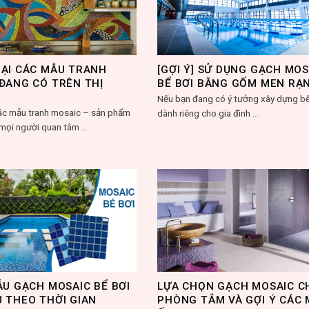
ẠI CÁC MẪU TRANH
[GỢI Ý] SỬ DỤNG GẠCH MOS
ĐANG CÓ TRÊN THỊ
BỂ BƠI BẰNG GỐM MEN RẠ
Nếu bạn đang có ý tưởng xây dựng bể
ác mẫu tranh mosaic – sản phẩm
dành riêng cho gia đình ...
ọi người quan tâm ...
ẪU GẠCH MOSAIC BỂ BƠI
LỰA CHỌN GẠCH MOSAIC C
 THEO THỜI GIAN
PHÒNG TẮM VÀ GỢI Ý CÁC