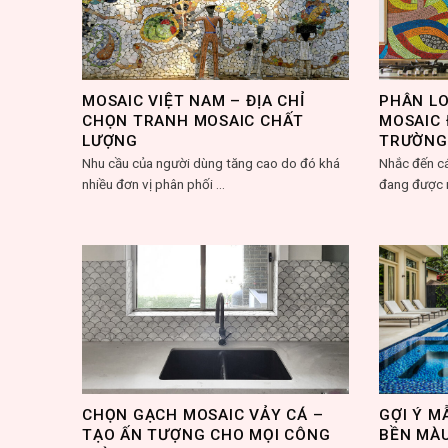
MOSAIC VIỆT NAM – ĐỊA CHỈ
PHÂN LO
CHỌN TRANH MOSAIC CHẤT
MOSAIC 
LƯỢNG
TRƯỜNG
Nhu cầu của người dùng tăng cao do đó khá
Nhắc đến c
nhiều đơn vị phân phối ...
đang được m
CHỌN GẠCH MOSAIC VẢY CÁ –
GỢI Ý M
TẠO ẤN TƯỢNG CHO MỌI CÔNG
BỀN MÀU