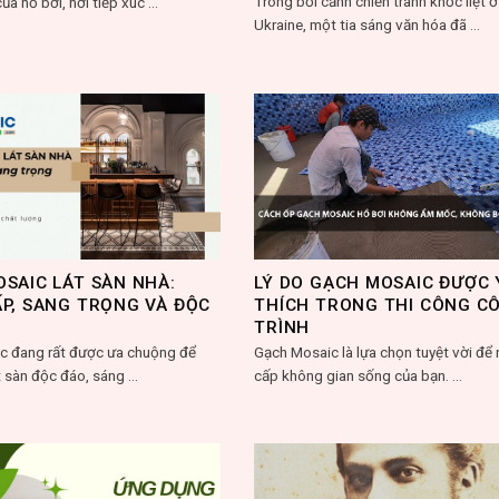
Trong bối cảnh chiến tranh khốc liệt ở
ủa hồ bơi, nơi tiếp xúc ...
Ukraine, một tia sáng văn hóa đã ...
SAIC LÁT SÀN NHÀ:
LÝ DO GẠCH MOSAIC ĐƯỢC 
P, SANG TRỌNG VÀ ĐỘC
THÍCH TRONG THI CÔNG C
TRÌNH
c đang rất được ưa chuộng để
Gạch Mosaic là lựa chọn tuyệt vời để
 sàn độc đáo, sáng ...
cấp không gian sống của bạn. ...