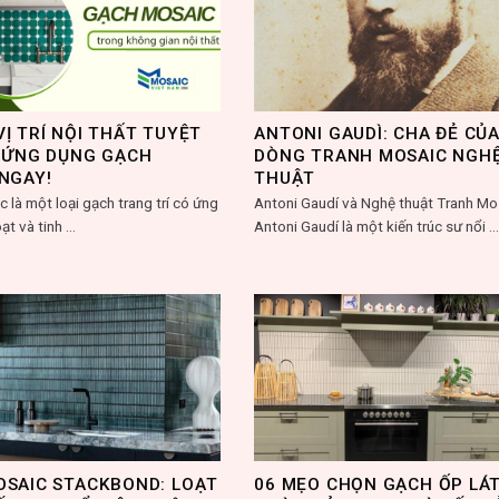
Ị TRÍ NỘI THẤT TUYỆT
ANTONI GAUDÌ: CHA ĐẺ CỦ
 ỨNG DỤNG GẠCH
DÒNG TRANH MOSAIC NGH
NGAY!
THUẬT
 là một loại gạch trang trí có ứng
Antoni Gaudí và Nghệ thuật Tranh Mo
t và tinh ...
Antoni Gaudí là một kiến trúc sư nổi ..
SAIC STACKBOND: LOẠT
06 MẸO CHỌN GẠCH ỐP LÁ