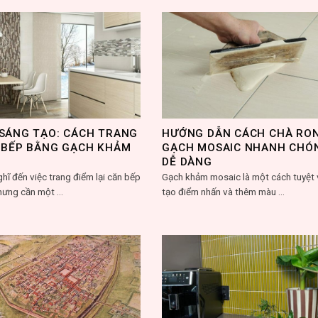
SÁNG TẠO: CÁCH TRANG
HƯỚNG DẪN CÁCH CHÀ RO
 BẾP BẰNG GẠCH KHẢM
GẠCH MOSAIC NHANH CHÓ
DỄ DÀNG
hĩ đến việc trang điểm lại căn bếp
Gạch khảm mosaic là một cách tuyệt 
hưng cần một ...
tạo điểm nhấn và thêm màu ...