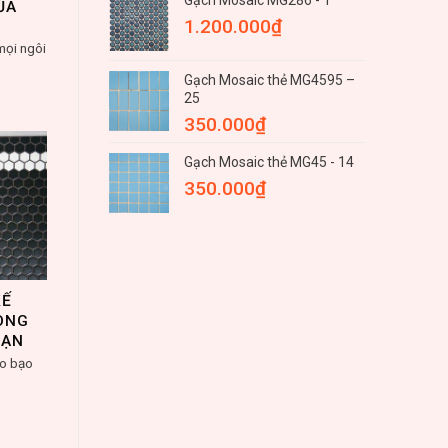
Gạch Mosaic MG286 - 1
ỦA
1.200.000
₫
mọi ngôi
Gạch Mosaic thẻ MG4595 –
25
350.000
₫
Gạch Mosaic thẻ MG45 - 14
350.000
₫
KẾ
ONG
BẠN
áo bạo