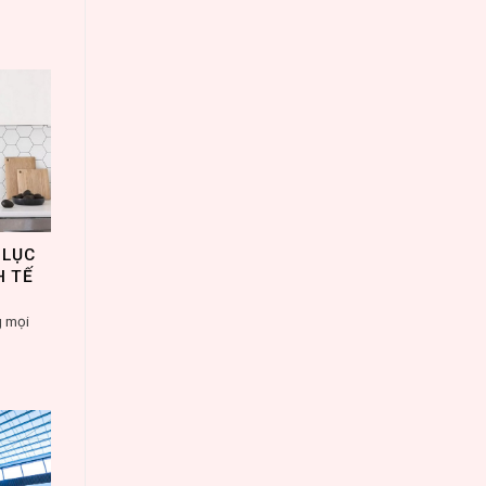
 LỤC
H TẾ
g mọi