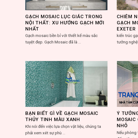
GẠCH MOSAIC LỤC GIÁC TRONG
CHIÊM N
NỘI THẤT: XU HƯỚNG GẠCH MỚI
GẠCH MO
NHẤT
EXETER
Gạch mosaic bền bỉ với thiết kế màu sắc
kiến trúc g
tuyệt đẹp. Gạch Mosaic đã là ...
tưởng nghệ 
BẠN BIẾT GÌ VỀ GẠCH MOSAIC
Ý TƯỞNG
THỦY TINH MÀU XANH
MOSAIC
NHỎ
Khi nói đến việc lựa chọn vật liệu, chúng ta
Nếu phòng 
phải xem xét sự phù ...