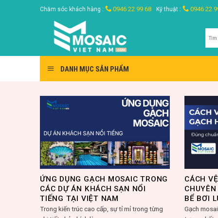
Skip
0946 22 99 68
0946 22 9
Chăm sóc khách hàng :
Kỹ thuật :
to
content
Tìm
kiế
DANH MỤC SẢN PHẨM
ỨNG DỤNG GẠCH MOSAIC TRONG
CÁCH VỆ
CÁC DỰ ÁN KHÁCH SẠN NỔI
CHUYÊN 
TIẾNG TẠI VIỆT NAM
BỂ BƠI 
Trong kiến trúc cao cấp, sự tỉ mỉ trong từng
Gạch mosaic