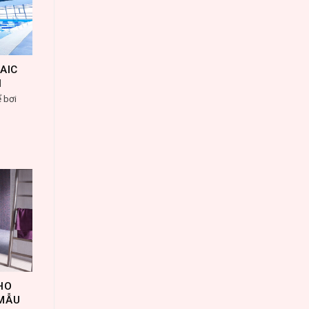
AIC
N
 bơi
HO
 MẪU