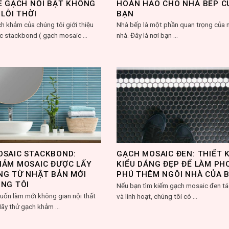
Ế GẠCH NỔI BẬT KHÔNG
HOÀN HẢO CHO NHÀ BẾP C
 LỖI THỜI
BẠN
h khảm của chúng tôi giới thiệu
Nhà bếp là một phần quan trọng của 
 stackbond ( gạch mosaic ...
nhà. Đây là nơi bạn ...
OSAIC STACKBOND:
GẠCH MOSAIC ĐEN: THIẾT 
HẢM MOSAIC ĐƯỢC LẤY
KIỂU DÁNG ĐẸP ĐỂ LÀM PH
NG TỪ NHẬT BẢN MỚI
PHÚ THÊM NGÔI NHÀ CỦA 
NG TÔI
Nếu bạn tìm kiếm gạch mosaic đen t
ốn làm mới không gian nội thất
và linh hoạt, chúng tôi có ...
ãy thử gạch khảm ...