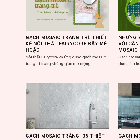
GẠCH MOSAIC TRANG TRÍ: THIẾT
NHỮNG V
KẾ NỘI THẤT FAIRYCORE ĐẦY MÊ
VỜI CẦN
HOẶC
MOSAIC 
Nội thất Fairycore và ứng dụng gạch mosaic
Gạch Mosaic
trang trí trong không gian mơ mộng ...
dụng linh hoạ
GẠCH MOSAIC TRẮNG: 05 THIẾT
GẠCH MO