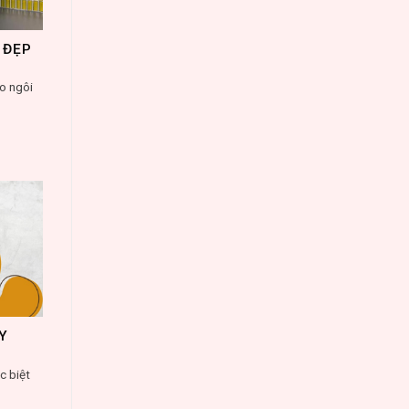
 ĐẸP
o ngôi
Y
c biệt