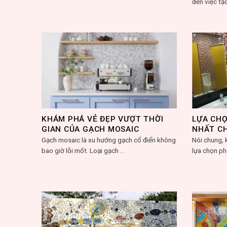
đến việc tạo
KHÁM PHÁ VẺ ĐẸP VƯỢT THỜI
LỰA CH
GIAN CỦA GẠCH MOSAIC
NHẤT C
Gạch mosaic là xu hướng gạch cổ điển không
Nói chung, k
bao giờ lỗi mốt. Loại gạch ...
lựa chọn ph