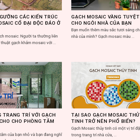
GƯỠNG CÁC KIẾN TRÚC
GẠCH MOSAIC VÀNG TUYỆT
SAIC CỔ ĐẠI ĐỘC ĐÁO Ở
CHO NGÔI NHÀ CỦA BẠN
Bạn muốn thêm màu sắc tươi sáng ch
ạch mosaic: Người ta thường liên
nhà của mình? Gạch mosaic màu ...
thuật gạch khảm mosaic với ...
 TRANG TRÍ VỚI GẠCH
TẠI SAO GẠCH MOSAIC THỦ
 CHO CHO PHÒNG TẮM
TINH TRỞ NÊN PHỔ BIẾN?
Gạch Mosaic thủy tinh có một vị trí đặ
tắm của bạn nhỏ và bạn đang nghĩ
trong trang trí nhà cửa, ...