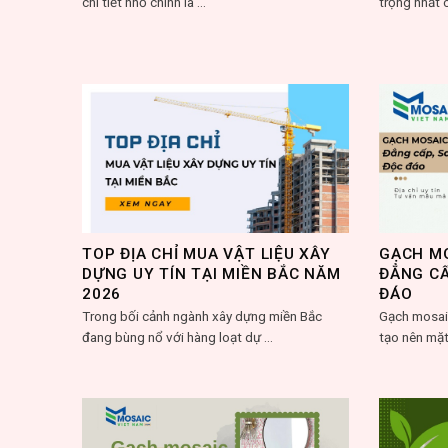
chi tiết nhỏ chính là ...
trọng nhất c
TOP ĐỊA CHỈ MUA VẬT LIỆU XÂY
GẠCH MO
DỰNG UY TÍN TẠI MIỀN BẮC NĂM
ĐẲNG CẤ
2026
ĐÁO
Trong bối cảnh ngành xây dựng miền Bắc
Gạch mosai
đang bùng nổ với hàng loạt dự ...
tạo nên mặt