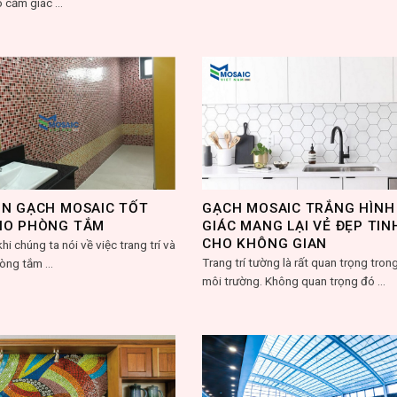
 cảm giác ...
ỌN GẠCH MOSAIC TỐT
GẠCH MOSAIC TRẮNG HÌNH
HO PHÒNG TẮM
GIÁC MANG LẠI VẺ ĐẸP TIN
CHO KHÔNG GIAN
hi chúng ta nói về việc trang trí và
Trang trí tường là rất quan trọng tron
òng tắm ...
môi trường. Không quan trọng đó ...