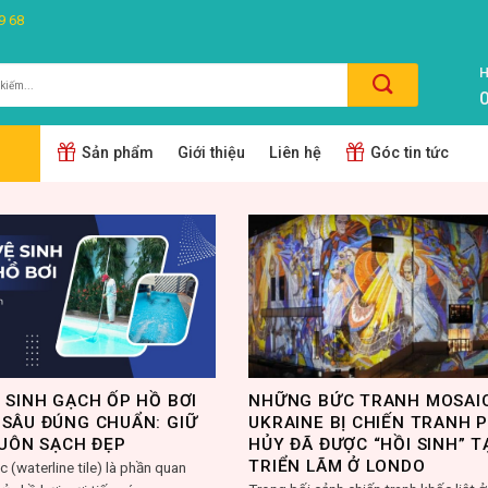
9 68
H
0
m:
Sản phẩm
Giới thiệu
Liên hệ
Góc tin tức
 SINH GẠCH ỐP HỒ BƠI
NHỮNG BỨC TRANH MOSAI
SÂU ĐÚNG CHUẨN: GIỮ
UKRAINE BỊ CHIẾN TRANH 
LUÔN SẠCH ĐẸP
HỦY ĐÃ ĐƯỢC “HỒI SINH” T
TRIỂN LÃM Ở LONDO
 (waterline tile) là phần quan