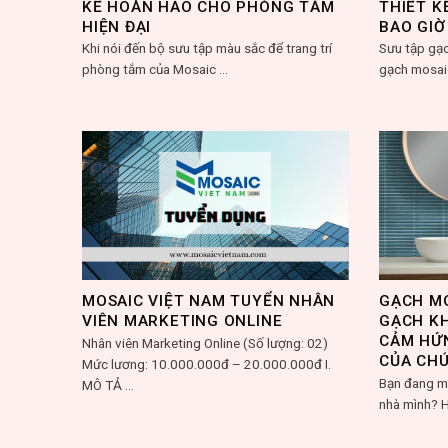
KẾ HOÀN HẢO CHO PHÒNG TẮM
THIẾT K
HIỆN ĐẠI
BAO GIỜ
Khi nói đến bộ sưu tập màu sắc để trang trí
Sưu tập gạc
phòng tắm của Mosaic ...
gạch mosaic
MOSAIC VIỆT NAM TUYỂN NHÂN
GẠCH M
VIÊN MARKETING ONLINE
GẠCH K
CẢM HỨ
Nhân viên Marketing Online (Số lượng: 02)
CỦA CHÚ
Mức lương: 10.000.000đ – 20.000.000đ I.
Bạn đang mu
MÔ TẢ ...
nhà mình? H