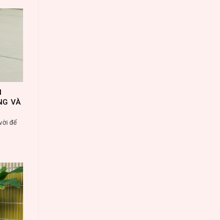
N
NG VÀ
vời để